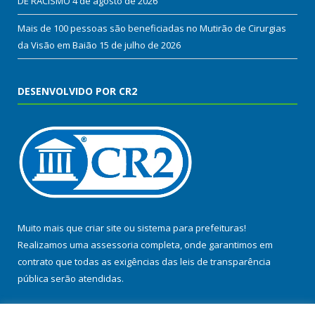
DE RACISMO
4 de agosto de 2026
Mais de 100 pessoas são beneficiadas no Mutirão de Cirurgias
da Visão em Baião
15 de julho de 2026
DESENVOLVIDO POR CR2
Muito mais que
criar site
ou
sistema para prefeituras
!
Realizamos uma
assessoria
completa, onde garantimos em
contrato que todas as exigências das
leis de transparência
pública
serão atendidas.
Conheça o
PNTP
e o
Radar da Transparência Pública