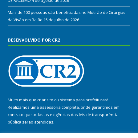
DE RACISMO
4 de agosto de 2026
Mais de 100 pessoas são beneficiadas no Mutirão de Cirurgias
da Visão em Baião
15 de julho de 2026
DESENVOLVIDO POR CR2
Muito mais que
criar site
ou
sistema para prefeituras
!
Realizamos uma
assessoria
completa, onde garantimos em
contrato que todas as exigências das
leis de transparência
pública
serão atendidas.
Conheça o
PNTP
e o
Radar da Transparência Pública