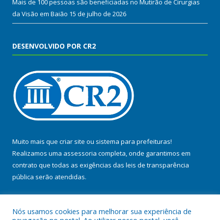
Mais de 100 pessoas são beneficiadas no Mutirão de Cirurgias
da Visão em Baião
15 de julho de 2026
DESENVOLVIDO POR CR2
Muito mais que
criar site
ou
sistema para prefeituras
!
Realizamos uma
assessoria
completa, onde garantimos em
contrato que todas as exigências das
leis de transparência
pública
serão atendidas.
Conheça o
PNTP
e o
Radar da Transparência Pública
Nós usamos cookies para melhorar sua experiência de