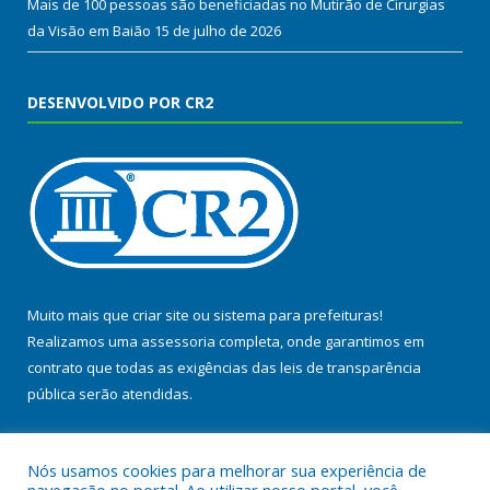
Mais de 100 pessoas são beneficiadas no Mutirão de Cirurgias
da Visão em Baião
15 de julho de 2026
DESENVOLVIDO POR CR2
Muito mais que
criar site
ou
sistema para prefeituras
!
Realizamos uma
assessoria
completa, onde garantimos em
contrato que todas as exigências das
leis de transparência
pública
serão atendidas.
Conheça o
PNTP
e o
Radar da Transparência Pública
Nós usamos cookies para melhorar sua experiência de