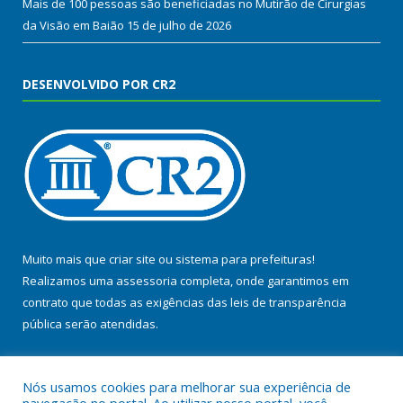
Mais de 100 pessoas são beneficiadas no Mutirão de Cirurgias
da Visão em Baião
15 de julho de 2026
DESENVOLVIDO POR CR2
Muito mais que
criar site
ou
sistema para prefeituras
!
Realizamos uma
assessoria
completa, onde garantimos em
contrato que todas as exigências das
leis de transparência
pública
serão atendidas.
Conheça o
PNTP
e o
Radar da Transparência Pública
Nós usamos cookies para melhorar sua experiência de