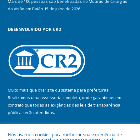
Mais de 100 pessoas são beneficiadas no Mutirão de Cirurgias
da Visão em Baião
15 de julho de 2026
DESENVOLVIDO POR CR2
Muito mais que
criar site
ou
sistema para prefeituras
!
Realizamos uma
assessoria
completa, onde garantimos em
contrato que todas as exigências das
leis de transparência
pública
serão atendidas.
Conheça o
PNTP
e o
Radar da Transparência Pública
Nós usamos cookies para melhorar sua experiência de