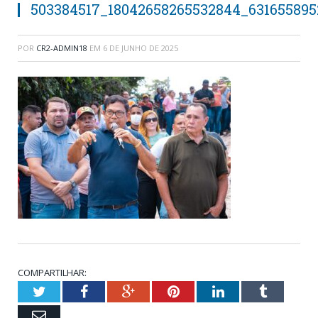
503384517_18042658265532844_631655895
POR
CR2-ADMIN18
EM
6 DE JUNHO DE 2025
COMPARTILHAR:
Twitter
Facebook
Google+
Pinterest
LinkedIn
Tumblr
Email