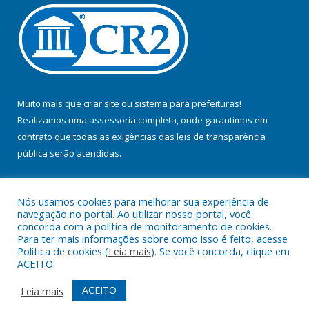
Muito mais que
criar site
ou
sistema para prefeituras
!
Realizamos uma
assessoria
completa, onde garantimos em
contrato que todas as exigências das
leis de transparência
pública
serão atendidas.
Conheça o
PNTP
e o
Radar da Transparência Pública
Nós usamos cookies para melhorar sua experiência de
navegação no portal. Ao utilizar nosso portal, você
concorda com a política de monitoramento de cookies.
Para ter mais informações sobre como isso é feito, acesse
Política de cookies (
Leia mais
). Se você concorda, clique em
Todos os direitos reservados a Prefeitura Municipal de Baião.
ACEITO.
Mapa do Site
Acessar Área Administrativa
ACEITO
Leia mais
Acessar Webmail